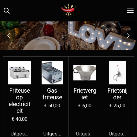
Ga
direct
naar
de
hoofdinhoud
Friteuse
Gas
Frietverg
Frietsnij
op
friteuse
iet
der
electricit
€ 50,00
€ 6,00
€ 25,00
eit
€ 40,00
Uitgeschakeld
Uitgeschakeld
Uitgeschakeld
Uitgeschake