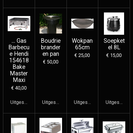
... Gas
Boudrie
Wokpan
Soepket
Barbecu
brander
65cm
el 8L
e Hendi
en pan
€ 25,00
€ 15,00
154618
€ 50,00
Bake
Master
Maxi
€ 40,00
Uitgeschakeld
Uitgeschakeld
Uitgeschakeld
Uitgeschake