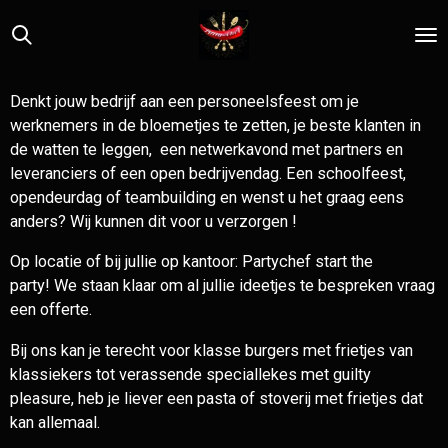
Ga
direct
naar
de
Denkt jouw bedrijf aan een personeelsfeest om je
hoofdinhoud
werknemers in de bloemetjes te zetten, je beste klanten in
de watten te leggen, een netwerkavond met partners en
leveranciers of een open bedrijvendag.
Een schoolfeest,
opendeurdag of teambuilding en wenst u het graag eens
anders?
Wij kunnen dit voor u verzorgen !
Op locatie of bij jullie op kantoor: Partychef start the
party! We staan klaar om al jullie ideetjes te bespreken vraag
een offerte.
Bij ons kan je terecht voor klasse burgers met frietjes van
klassiekers tot verassende speciallekes met guilty
pleasure, heb je liever een pasta of stoverij met frietjes dat
kan allemaal.