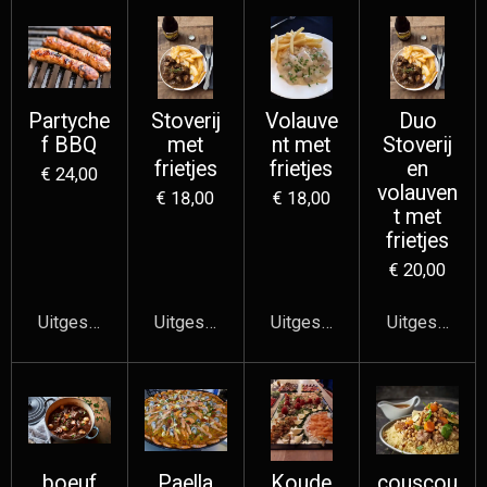
Partyche
Stoverij
Volauve
Duo
f BBQ
met
nt met
Stoverij
frietjes
frietjes
en
€ 24,00
volauven
€ 18,00
€ 18,00
t met
frietjes
€ 20,00
Uitgeschakeld
Uitgeschakeld
Uitgeschakeld
Uitgeschake
boeuf
Paella
Koude
couscou