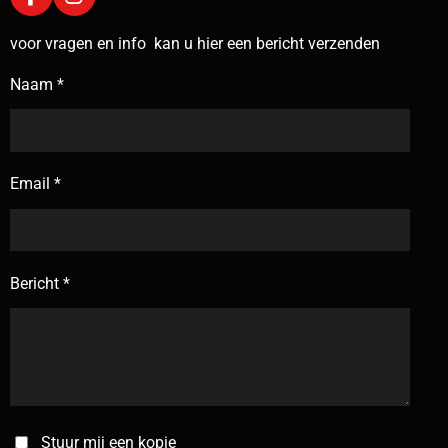
F
I
a
n
c
s
voor vragen en info kan u hier een bericht verzenden
e
t
b
a
Naam *
o
g
o
r
k
a
m
Email *
Bericht *
Stuur mij een kopie