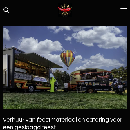
Ga
direct
naar
de
hoofdinhoud
Verhuur van feestmateriaal en catering voor
een geslaagd feest