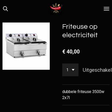
Ga
direct
naar
de
Friteuse op
hoofdinhoud
electriciteit
€ 40,00
Uitgeschakel
dubbele friteuse 3500w
2x7l