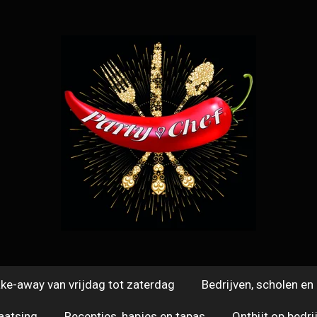
ke-away van vrijdag tot zaterdag
Bedrijven, scholen e
laatsing
Recepties, hapjes en tapas
Ontbijt op bedri