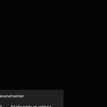
n evenementen
jf
Paella party en verhuur