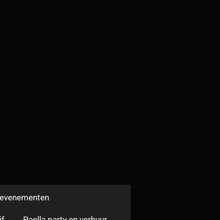
n evenementen
jf
Paella party en verhuur