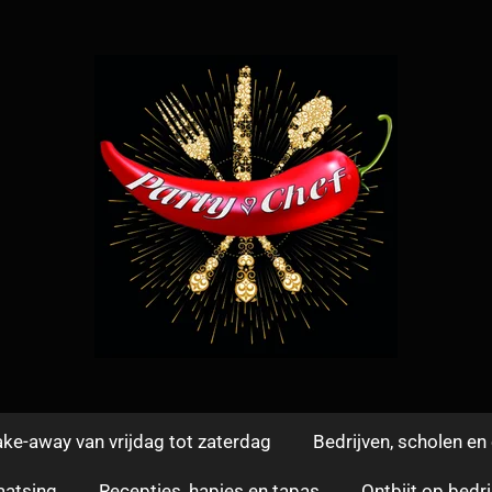
ke-away van vrijdag tot zaterdag
Bedrijven, scholen e
aatsing
Recepties, hapjes en tapas
Ontbijt op bedri