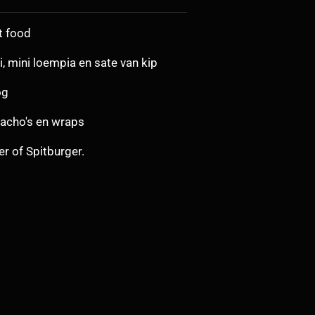
t food
 mini loempia en sate van kip
og
nacho's en wraps
r of Spitburger.