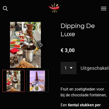
Ga
direct
naar
de
Dipping De
hoofdinhoud
Luxe
€ 3,00
Uitgeschakel
Fruit en zoetigheden voor
bij de chocolade fonteinen,
Een
tiental stukken per