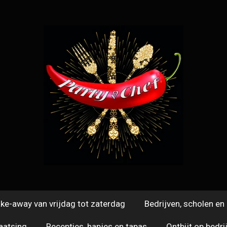
ke-away van vrijdag tot zaterdag
Bedrijven, scholen e
laatsing
Recepties, hapjes en tapas
Ontbijt op bedri