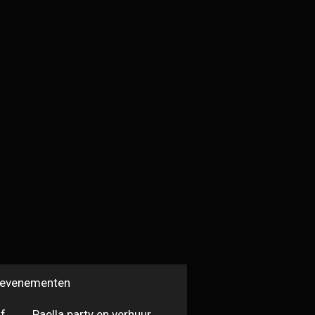
n evenementen
jf
Paella party en verhuur