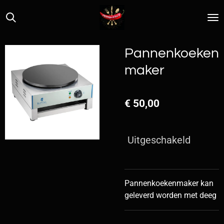
Ga
direct
naar
de
Pannenkoeken
hoofdinhoud
maker
€ 50,00
Uitgeschakeld
Pannenkoekenmaker kan
geleverd worden met deeg