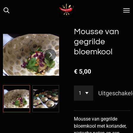
Ga
direct
naar
de
Mousse van
hoofdinhoud
gegrilde
bloemkool
€ 5,00
Uitgeschakel
Mousse van gegrilde
bloemkool met koriander,