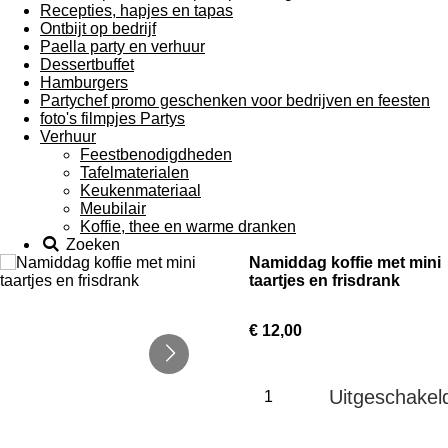
Recepties, hapjes en tapas
Ontbijt op bedrijf
Paella party en verhuur
Dessertbuffet
Hamburgers
Partychef promo geschenken voor bedrijven en feesten
foto's filmpjes Partys
Verhuur
Feestbenodigdheden
Tafelmaterialen
Keukenmateriaal
Meubilair
Koffie, thee en warme dranken
Zoeken
Namiddag koffie met mini
taartjes en frisdrank
€ 12,00
Uitgeschakel