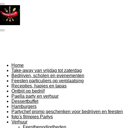
Ga
direct
naar
de
hoofdinhoud
Home
Take-away van vrijdag tot zaterdag
Bedrijven, scholen en evenementen
Feesten particuliers op verplaatsing
Recepties, hapjes en tapas
Ontbijt op bedrijf
Paella party en verhuur
Dessertbuffet
Hamburgers
Partychef promo geschenken voor bedrijven en feesten
foto's filmpjes Partys
Verhuur
Feestbenodigdheden