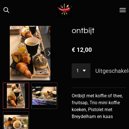
Ga
direct
naar
de
ontbijt
hoofdinhoud
€ 12,00
Uitgeschakel
Ontbijt met koffie of thee,
fruitsap, Trio mini koffie
koeken, Pistolet met
Breydelham en kaas